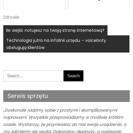
Zdrowie
Nawigacja
Ile wejść notujesz na twoją stronę internetową?
wpisu
Technologia jutra na infolinii urzędu – voiceboty
obsługują klientów
Serwis sprzętu
„Doskonale radzimy sobie z prostymi i skomplikowanymi
naprawami. Wszystkie przeprowadzamy w możliwie krótkim
czasie. Wystarczy, że przyniesiesz do nas swoje urządzenie, a
my zajmiemy się resztą. Dokonamy diagnozy, a następnie