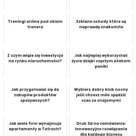
Treningi online pod okiem
Szklane schody które są
trenera
naprawdę znakomite
Z czym wiąże się inwestycja
Jak najlepiej wykorzystać
na rynku nieruchomości?
życie dzięki częstym atakom
paniki
Jak przygotować się do
Wybierz dobry klub nocny
zakupów produktów
jeśli chcesz miło spędzić
spożywczych?
czas ze znajomymi
Jak wiele firm wynajmuje
Druk 3d na zamówienie:
apartamenty w Tatrach?
innowacyjne rozwiązania
dla każdego biznesu