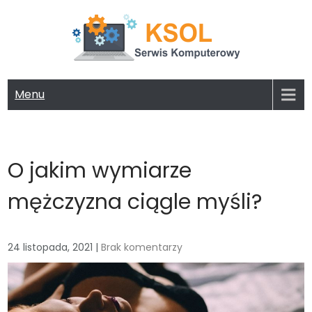
Skip
to
content
KSOL FIRMA KOMPUTEROWA
Potrzebujesz serwisu lub nowego komputera? Zapoznaj się z
naszą ofertą!
Menu
O jakim wymiarze
mężczyzna ciągle myśli?
24 listopada, 2021
|
Brak komentarzy