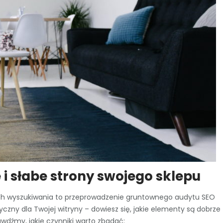
i słabe strony swojego sklepu
kach wyszukiwania to przeprowadzenie gruntownego audytu SEO
zny dla Twojej witryny – dowiesz się, jakie elementy są dobrze
dźmy, jakie czynniki warto zbadać: