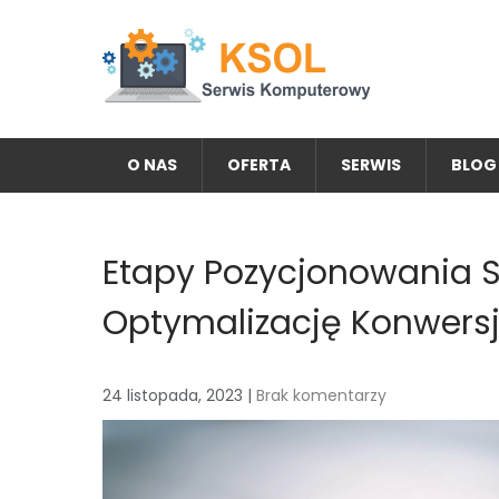
Skip
to
content
KSOL FIRMA KOMPUTEROW
Potrzebujesz serwisu lub nowego komputera? Zapoz
O NAS
OFERTA
SERWIS
BLOG
Etapy Pozycjonowania S
Optymalizację Konwersj
24 listopada, 2023
|
Brak komentarzy