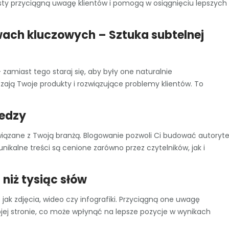
eksty przyciągną uwagę klientów i pomogą w osiągnięciu lepszych
owach kluczowych – Sztuka subtelnej
 zamiast tego staraj się, aby były one naturalnie
ają Twoje produkty i rozwiązujące problemy klientów. To
iedzy
 związane z Twoją branżą. Blogowanie pozwoli Ci budować autoryte
unikalne treści są cenione zarówno przez czytelników, jak i
niż tysiąc słów
jak zdjęcia, wideo czy infografiki. Przyciągną one uwagę
ojej stronie, co może wpłynąć na lepsze pozycje w wynikach