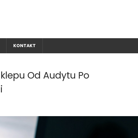
A
naj się z naszą ofertą!
KONTAKT
klepu Od Audytu Po
i