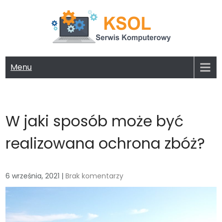
Skip
to
content
KSOL FIRMA KOMPUTEROWA
Potrzebujesz serwisu lub nowego komputera? Zapoznaj się z
naszą ofertą!
Menu
W jaki sposób może być
realizowana ochrona zbóż?
6 września, 2021
|
Brak komentarzy