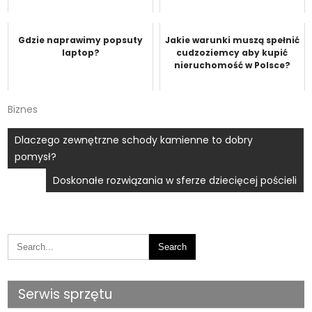
Gdzie naprawimy popsuty
Jakie warunki muszą spełnić
laptop?
cudzoziemcy aby kupić
nieruchomość w Polsce?
Biznes
Nawigacja
Dlaczego zewnętrzne schody kamienne to dobry
pomysł?
wpisu
Doskonałe rozwiązania w sferze dziecięcej pościeli
Serwis sprzętu