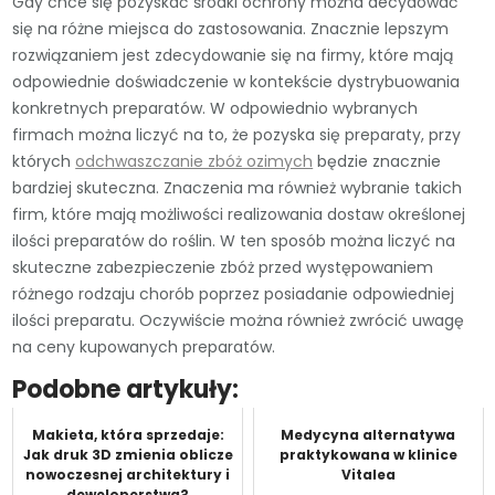
Gdy chce się pozyskać środki ochrony można decydować
się na różne miejsca do zastosowania. Znacznie lepszym
rozwiązaniem jest zdecydowanie się na firmy, które mają
odpowiednie doświadczenie w kontekście dystrybuowania
konkretnych preparatów. W odpowiednio wybranych
firmach można liczyć na to, że pozyska się preparaty, przy
których
odchwaszczanie zbóż ozimych
będzie znacznie
bardziej skuteczna. Znaczenia ma również wybranie takich
firm, które mają możliwości realizowania dostaw określonej
ilości preparatów do roślin. W ten sposób można liczyć na
skuteczne zabezpieczenie zbóż przed występowaniem
różnego rodzaju chorób poprzez posiadanie odpowiedniej
ilości preparatu. Oczywiście można również zwrócić uwagę
na ceny kupowanych preparatów.
Podobne artykuły:
Makieta, która sprzedaje:
Medycyna alternatywa
Jak druk 3D zmienia oblicze
praktykowana w klinice
nowoczesnej architektury i
Vitalea
deweloperstwa?