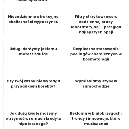
Niecodziennie atrakcyjne
Filtry strzykawkowe w
okoliczności wypoczynku
codziennej pracy
laboratoryjnej – przegląd
najlepszych opcji
Usługi dentysty jakiemu
Bezpieczne stosowanie
możesz zaufać
peelingów chemicznych w
kosmetologii
Czy twój wzrok nie wymaga
Wymieniamy szybę w
przypadkiem korekty?
samochodzie
Jak dużą kwotę możemy
Reklama w białobrzegach:
otrzymać w ramach kredytu
trendy i innowacje, które
hipotecznego?
musisz znać