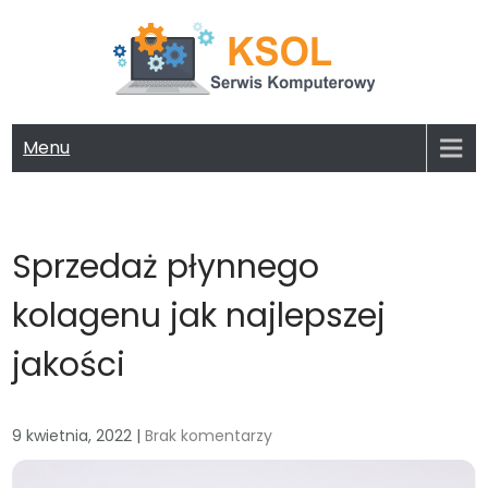
Skip
to
content
KSOL FIRMA KOMPUTEROWA
Potrzebujesz serwisu lub nowego komputera? Zapoznaj się z
naszą ofertą!
Menu
Sprzedaż płynnego
kolagenu jak najlepszej
jakości
9 kwietnia, 2022
|
Brak komentarzy