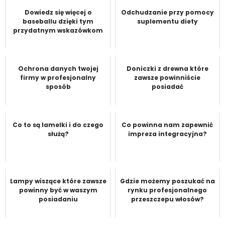
Dowiedz się więcej o
Odchudzanie przy pomocy
baseballu dzięki tym
suplementu diety
przydatnym wskazówkom
Ochrona danych twojej
Doniczki z drewna które
firmy w profesjonalny
zawsze powinniście
sposób
posiadać
Co to są lamelki i do czego
Co powinna nam zapewnić
służą?
impreza integracyjna?
Lampy wiszące które zawsze
Gdzie możemy poszukać na
powinny być w waszym
rynku profesjonalnego
posiadaniu
przeszczepu włosów?