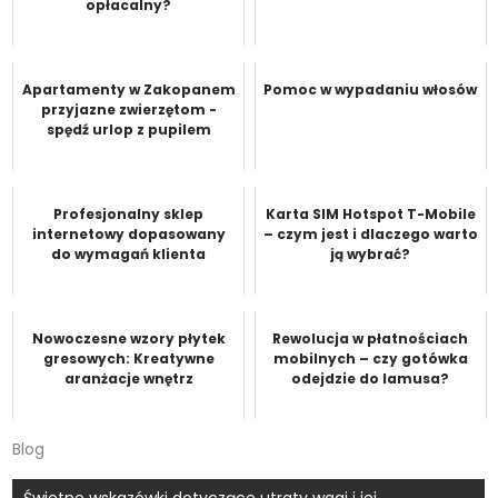
opłacalny?
Apartamenty w Zakopanem
Pomoc w wypadaniu włosów
przyjazne zwierzętom -
spędź urlop z pupilem
Profesjonalny sklep
Karta SIM Hotspot T-Mobile
internetowy dopasowany
– czym jest i dlaczego warto
do wymagań klienta
ją wybrać?
Nowoczesne wzory płytek
Rewolucja w płatnościach
gresowych: Kreatywne
mobilnych – czy gotówka
aranżacje wnętrz
odejdzie do lamusa?
Blog
Świetne wskazówki dotyczące utraty wagi i jej