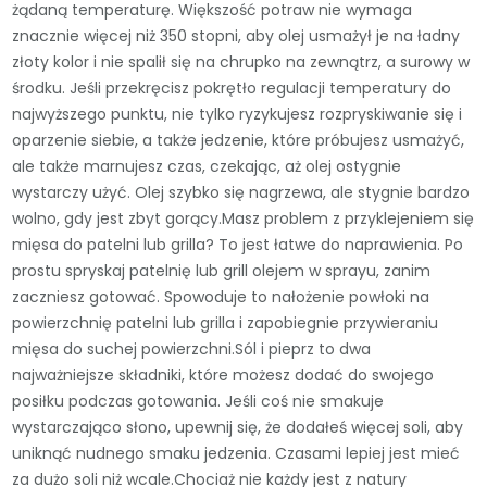
żądaną temperaturę. Większość potraw nie wymaga
znacznie więcej niż 350 stopni, aby olej usmażył je na ładny
złoty kolor i nie spalił się na chrupko na zewnątrz, a surowy w
środku. Jeśli przekręcisz pokrętło regulacji temperatury do
najwyższego punktu, nie tylko ryzykujesz rozpryskiwanie się i
oparzenie siebie, a także jedzenie, które próbujesz usmażyć,
ale także marnujesz czas, czekając, aż olej ostygnie
wystarczy użyć. Olej szybko się nagrzewa, ale stygnie bardzo
wolno, gdy jest zbyt gorący.Masz problem z przyklejeniem się
mięsa do patelni lub grilla? To jest łatwe do naprawienia. Po
prostu spryskaj patelnię lub grill olejem w sprayu, zanim
zaczniesz gotować. Spowoduje to nałożenie powłoki na
powierzchnię patelni lub grilla i zapobiegnie przywieraniu
mięsa do suchej powierzchni.Sól i pieprz to dwa
najważniejsze składniki, które możesz dodać do swojego
posiłku podczas gotowania. Jeśli coś nie smakuje
wystarczająco słono, upewnij się, że dodałeś więcej soli, aby
uniknąć nudnego smaku jedzenia. Czasami lepiej jest mieć
za dużo soli niż wcale.Chociaż nie każdy jest z natury