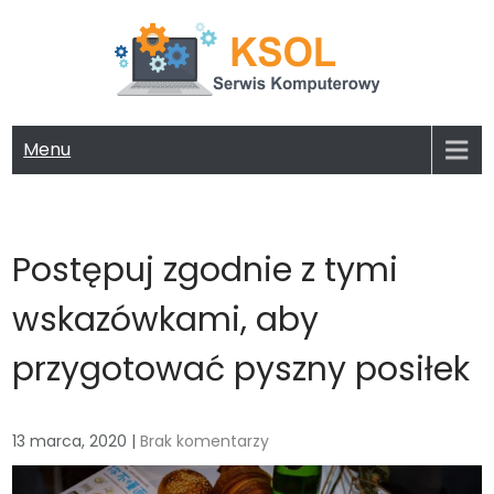
Skip
to
content
KSOL FIRMA KOMPUTEROWA
Potrzebujesz serwisu lub nowego komputera? Zapoznaj się z
naszą ofertą!
Menu
Postępuj zgodnie z tymi
wskazówkami, aby
przygotować pyszny posiłek
13 marca, 2020
|
Brak komentarzy