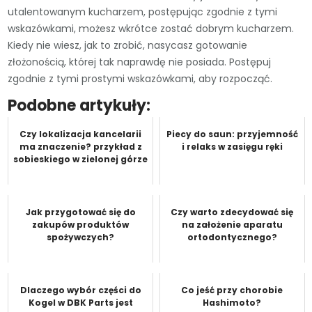
utalentowanym kucharzem, postępując zgodnie z tymi
wskazówkami, możesz wkrótce zostać dobrym kucharzem.
Kiedy nie wiesz, jak to zrobić, nasycasz gotowanie
złożonością, której tak naprawdę nie posiada. Postępuj
zgodnie z tymi prostymi wskazówkami, aby rozpocząć.
Podobne artykuły:
Czy lokalizacja kancelarii
Piecy do saun: przyjemność
ma znaczenie? przykład z
i relaks w zasięgu ręki
sobieskiego w zielonej górze
Jak przygotować się do
Czy warto zdecydować się
zakupów produktów
na założenie aparatu
spożywczych?
ortodontycznego?
Dlaczego wybór części do
Co jeść przy chorobie
Kogel w DBK Parts jest
Hashimoto?