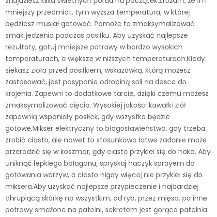
znajdziesz kilka świetnych porad na początek.Zrozum, że im
mniejszy przedmiot, tym wyższa temperatura, w której
będziesz musiał gotować. Pomoże to zmaksymalizować
smak jedzenia podczas posiłku. Aby uzyskać najlepsze
rezultaty, gotuj mniejsze potrawy w bardzo wysokich
temperaturach, a większe w niższych temperaturach.Kiedy
siekasz zioła przed posiłkiem, wskazówką, którą możesz
zastosować, jest posypanie odrobiną soli na desce do
krojenia. Zapewni to dodatkowe tarcie, dzięki czemu możesz
zmaksymalizować cięcia. Wysokiej jakości kawałki ziół
zapewnią wspaniały posiłek, gdy wszystko będzie
gotowe.Mikser elektryczny to błogosławieństwo, gdy trzeba
zrobić ciasto, ale nawet to stosunkowo łatwe zadanie może
przerodzić się w koszmar, gdy ciasto przyklei się do haka. Aby
uniknąć lepkiego bałaganu, spryskaj haczyk sprayem do
gotowania warzyw, a ciasto nigdy więcej nie przyklei się do
miksera.Aby uzyskać najlepsze przypieczenie i najbardziej
chrupiącą skórkę na wszystkim, od ryb, przez mięso, po inne
potrawy smażone na patelni, sekretem jest gorąca patelnia.