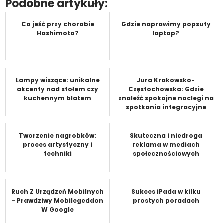
Podobne artykuły:
Co jeść przy chorobie
Gdzie naprawimy popsuty
Hashimoto?
laptop?
Lampy wiszące: unikalne
Jura Krakowsko-
akcenty nad stołem czy
Częstochowska: Gdzie
kuchennym blatem
znaleźć spokojne noclegi na
spotkania integracyjne
Tworzenie nagrobków:
Skuteczna i niedroga
proces artystyczny i
reklama w mediach
techniki
społecznościowych
Ruch Z Urządzeń Mobilnych
Sukces iPada w kilku
- Prawdziwy Mobilegeddon
prostych poradach
W Google