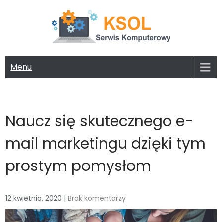
Skip
to
content
KSOL FIRMA KOMPUTEROWA
Potrzebujesz serwisu lub nowego komputera? Zapoznaj się z
naszą ofertą!
Menu
Naucz się skutecznego e-
mail marketingu dzięki tym
prostym pomysłom
12 kwietnia, 2020
|
Brak komentarzy