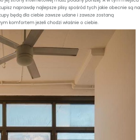
do jej strony internetowej masz podany poniżej. A w tym miejscu
akupisz naprawdę najlepsze plisy spośród tych jakie obecnie są na
kupy będą dla ciebie zawsze udane i zawsze zostaną
ym komfortem jeżeli chodzi właśnie o ciebie.