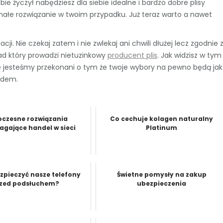
bie życzył nabędziesz dla siebie idealne i bardzo dobre plisy
ałe rozwiązanie w twoim przypadku. Już teraz warto a nawet
i. Nie czekaj zatem i nie zwlekaj ani chwili dłużej lecz zgodnie 
ład który prowadzi nietuzinkowy
producent plis
. Jak widzisz w tym
że jesteśmy przekonani o tym że twoje wybory na pewno będą jak
ędem.
czesne rozwiązania
Co cechuje kolagen naturalny
gające handel w sieci
Platinum
zpieczyć nasze telefony
Świetne pomysły na zakup
zed podsłuchem?
ubezpieczenia