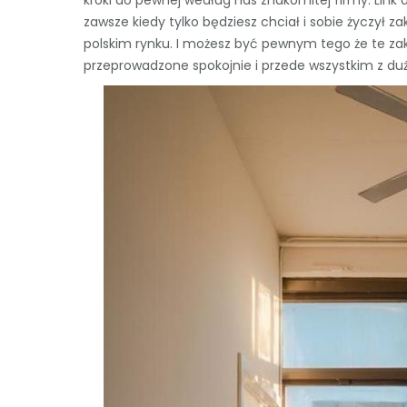
kroki do pewnej według nas znakomitej firmy. Link 
zawsze kiedy tylko będziesz chciał i sobie życzył z
polskim rynku. I możesz być pewnym tego że te za
przeprowadzone spokojnie i przede wszystkim z duż