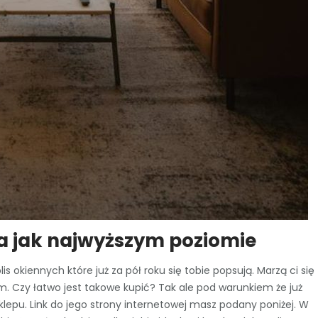
na jak najwyższym poziomie
s okiennych które już za pół roku się tobie popsują. Marzą ci się 
. Czy łatwo jest takowe kupić? Tak ale pod warunkiem że już
epu. Link do jego strony internetowej masz podany poniżej. W