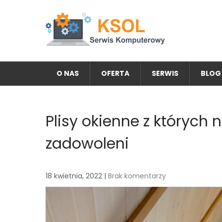
Skip
to
content
KSOL FIRMA KOMPUTEROW
Potrzebujesz serwisu lub nowego komputera? Zapoz
O NAS
OFERTA
SERWIS
BLOG
Plisy okienne z których
zadowoleni
18 kwietnia, 2022
|
Brak komentarzy