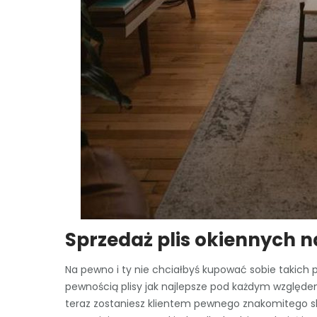
Sprzedaż plis okiennych 
Na pewno i ty nie chciałbyś kupować sobie takich pli
pewnością plisy jak najlepsze pod każdym względem
teraz zostaniesz klientem pewnego znakomitego skl