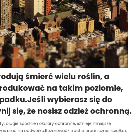
dują śmierć wielu roślin, a
 produkować na takim poziomie,
padku.Jeśli wybierasz się do
j się, że nosisz odzież ochronną.
ty, długie spodnie i okulary ochronne, istnieje mniejsze
as prac na podwórku.Rozprowadź trochę organicznej ściółki, o