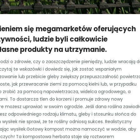
wieniem się megamarketów oferujących
wności, ludzie byli całkowicie
łasne produkty na utrzymanie.
hodzi o zdrowie, czy o zaoszczędzenie pieniędzy, ludzie wracają 
ytaj te wskazówki i dowiedz się, jak zostać wspaniałym
zowanie lub przebicie gleby zwiększy przepuszczalność powietrz
oste, jak przewracanie ziemi za pomocą kielni lub, w przypadku
 to zrobić za pomocą napowietrzacza, widelca ogrodowego, a
ami. To dostarcza tlen do korzeni i promuje zdrowy nowy
 które możesz uprawiać w swoim ogrodzie. Jeśli dana roślina zawiod
ujesz odpowiedniego rodzaju klimatu, gleby i stosunku słońca do
n wysiłek nie sprawi, że te rośliny odniosą sukces. Realistyczny
szając wysiłek.Gotowy kompost można namoczyć w wodzie, aby
iczych! Ta kompostowa herbata staje się roztworem