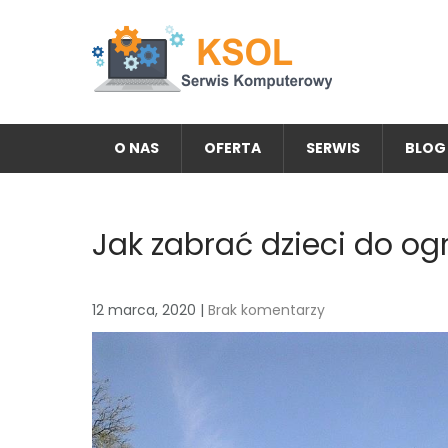
Skip
to
content
KSOL FIRMA KOMPUTEROW
Potrzebujesz serwisu lub nowego komputera? Zapoz
O NAS
OFERTA
SERWIS
BLOG
Jak zabrać dzieci do og
12 marca, 2020
|
Brak komentarzy