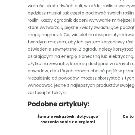
wartości około dwóch cali, w każdej roślinie warzy
będziesz musiał tak często podlewać swoich roślin
roślin. Każdy ogrodnik doceni wyrywanie mniejszej i
które wytwarzają piękne kwiaty zwiastujące począt
mogą nagrodzić Cię wieloletnimi wspaniałymi kwiat
twardym mrozem, aby ich system korzeniowy rósł 
oświetlenie zewnętrzne. Z ogrodu należy korzystać
działającym na energię słoneczną lub elektryczną.
użytku na zewnątrz, które są dostępne w różnych ce
powodów, dla których można chcieć pójść w przeci
Niezależnie od powodów, możesz skorzystać z tyc
wyhodować jedne z najlepszych produktów swojego ż
zastosuj te taktyki.
Podobne artykuły:
Świetne wskazówki dotyczące
Co to 
radzenia sobie z alergiami