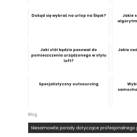
Dokąd się wybrać na urlop na Śląsk?
Jakie 
algorytm
Jaki stół będzie pasował do
Jakie za
pomieszczenia urządzonego w stylu
loft?
Specjalistyczny outsourcing
Wybi
samochod
Blog
Nawigacja
Niesamowite porady dotyczące profesjonalnego