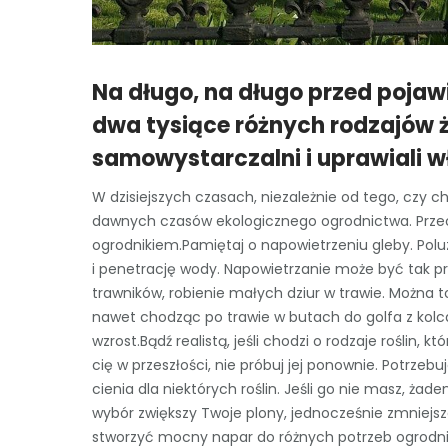
Na długo, na długo przed poja
dwa tysiące różnych rodzajów ży
samowystarczalni i uprawiali w
W dzisiejszych czasach, niezależnie od tego, czy c
dawnych czasów ekologicznego ogrodnictwa. Przecz
ogrodnikiem.Pamiętaj o napowietrzeniu gleby. Polu
i penetrację wody. Napowietrzanie może być tak pr
trawników, robienie małych dziur w trawie. Można
nawet chodząc po trawie w butach do golfa z kolc
wzrost.Bądź realistą, jeśli chodzi o rodzaje roślin,
cię w przeszłości, nie próbuj jej ponownie. Potrzeb
cienia dla niektórych roślin. Jeśli go nie masz, żade
wybór zwiększy Twoje plony, jednocześnie zmniej
stworzyć mocny napar do różnych potrzeb ogrodn