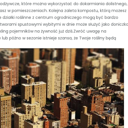
odżywcze, które można wykorzystać do dokarmiania dolistnego,
asz w pomieszczeniach. Kolejna zaleta kompostu, którą możesz
e działki roślinne z centrum ogrodniczego mogą być bardzo
 otworami spustowymi wybitymi w dnie może służyć jako doniczka
ykling pojemników na żywność już dziś.Zwróć uwagę na
ub późno w sezonie istnieje szansa, że ​​Twoje rośliny będą