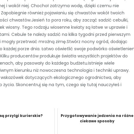
wnej i wokół niej. Chochoł zatrzyma wodę, dzięki czemu nie
. Zapobiegnie również pojawianiu się chwastów wokół twoich
lości chwastów.Jesień to pora roku, aby zacząć sadzić cebulki,
ek wiosny. Tego rodzaju wiosenne kwiaty są łatwe w uprawie i
ami. Cebule te należy sadzić na kilka tygodni przed pierwszym
i mogły przetrwać mroźną zimę.Stwórz nocny ogród, dodając
 o każdej porze dnia. Łatwo oświetlić swoje podwórko oświetleni
 Kilku producentów produkuje światła wszystkich projektów do
nach, aby pasowały do ​​każdego budżetu.Istnieje wiele
wnym kierunku niż nowoczesna technologia i techniki uprawy.
h wskazówek dotyczących ekologicznego ogrodnictwa, aby
ycia. Skoncentruj się na tym, czego się tutaj nauczyłeś i
są przylgi kurierskie?
Przygotowywanie jedzenia na różne
ciekawe sposoby